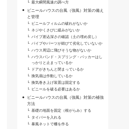
最大瞬間風速の調べ方
ビニールハウスの台風（強風）対策の備え
と管理
ビニールフィルムの破れがないか
ネジやくさびに緩みがないか
パイプ差込深さの確認（土の埋め戻し）
パイプやパーツが錆びて劣化していないか
ハウス周辺に飛びそうな物がないか
ハウスバンド・スプリング・パッカーはし
っかりと止まっているか
ドアがきちんと閉まっているか
換気扇は作動しているか
換気巻き上げ装置は固定する
ビニールを破る必要はあるか
ビニールハウスの台風（強風）対策の補強
方法
基礎の地面を固定（根がらみ）する
タイバーを入れる
暴風ネットで柵を作る