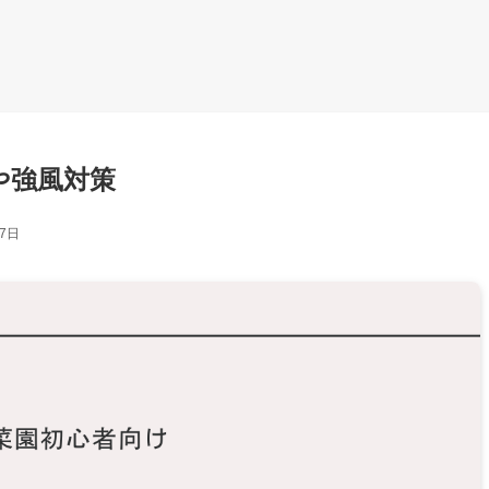
や強風対策
月7日