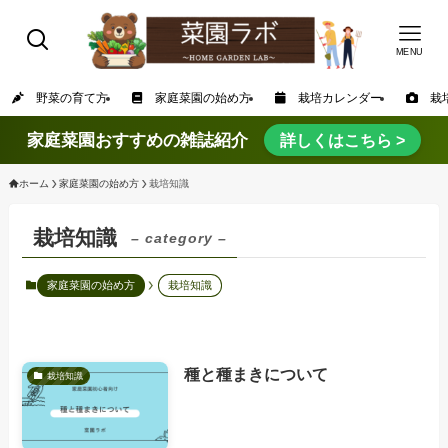
MENU
野菜の育て方
家庭菜園の始め方
栽培カレンダー
栽培
家庭菜園おすすめの雑誌紹介
詳しくはこちら >
ホーム
家庭菜園の始め方
栽培知識
栽培知識
– category –
家庭菜園の始め方
栽培知識
種と種まきについて
栽培知識